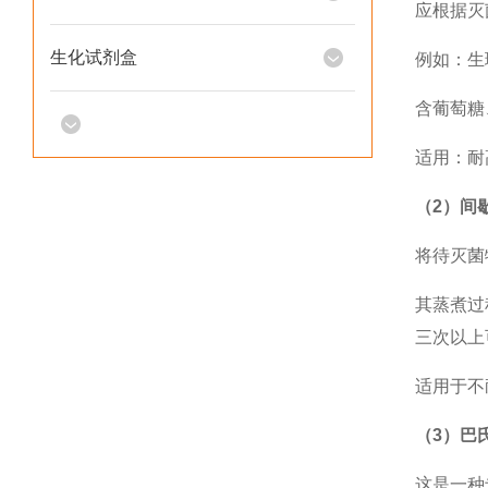
应根据灭
生化试剂盒
例如：生
含葡萄糖
适用：耐
（2）间
将待灭菌物
其蒸煮过
三次以上
适用于不
（3）巴
这是一种