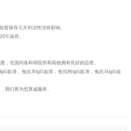
8℃短暂保存几天对活性没有影响。
20℃保存。
实惠，在国内各科研院所和高校拥有良好的品誉。
IgG血清，兔抗羊IgG血清，兔抗狗IgG血清，兔抗马IgG血
题，我们将为您真诚服务。