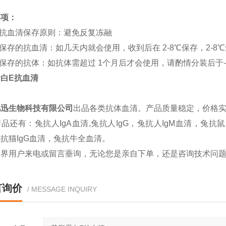
事项：
体抗血清保存原则：避免反复冻融
期保存的抗血清：如几天内就会使用，收到后在 2-8℃保存，2-
期保存的抗体：如抗体需超过 1个月后才会使用，请酌情分装后于-
白E抗血清
亿迅生物科技有限公司
出品各类抗体血清。产品质量稳定，价格
品还有：兔抗人IgA血清,兔抗人IgG，兔抗人IgM血清，兔抗鼠
抗猫IgG血清，兔抗牛全血清。
各界用户来电或留言垂询，无论您是亲自下单，还是咨询技术问
言询价
/ MESSAGE INQUIRY