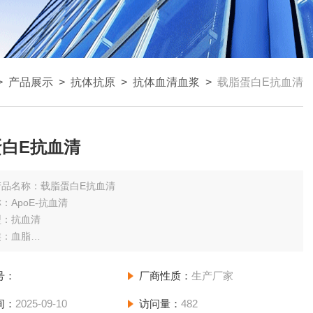
>
产品展示
>
抗体抗原
>
抗体血清血浆
>
载脂蛋白E抗血清
蛋白E抗血清
​产品名称：载脂蛋白E抗血清
：ApoE-抗血清
型：抗血清
类：血脂
液体
号：
厂商性质：
生产厂家
间：
2025-09-10
访问量：
482