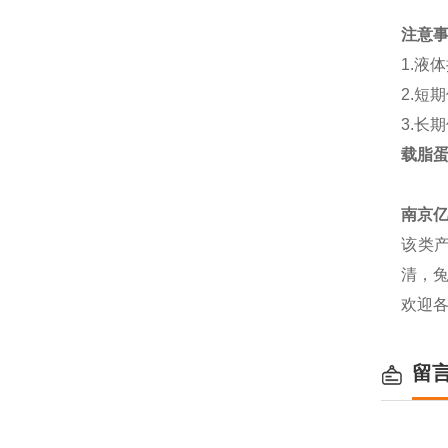
注意
1.液
2.短
3.长
载脂蛋
南京
该类产
清，兔
欢迎
留