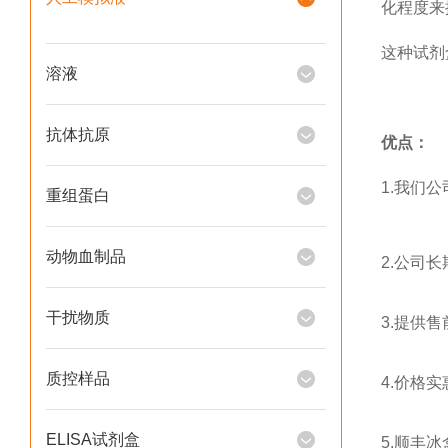
化程度来
这种试剂
溶液
抗体抗原
优点：
1.我们公
重组蛋白
动物血制品
2.公司
干扰物质
3.提供
质控样品
4.价格
ELISA试剂盒
5.顺丰