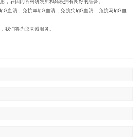
实惠，在国内各科研院所和高校拥有良好的品誉。
IgG血清，兔抗羊IgG血清，兔抗狗IgG血清，兔抗马IgG血
题，我们将为您真诚服务。