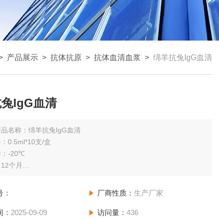
>
产品展示
>
抗体抗原
>
抗体血清血浆
>
绵羊抗兔IgG血清
兔IgG血清
产品名称：绵羊抗兔IgG血清
0.5ml*10支/盒
：-20℃
12个月
状：淡黄色透明液体，无沉淀
号：
厂商性质：
生产厂家
间：
2025-09-09
访问量：
436