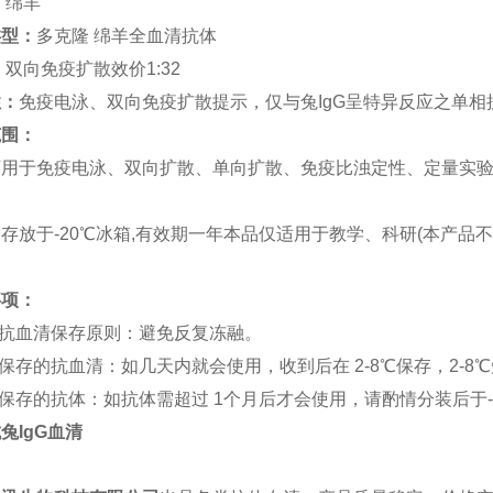
：
绵羊
类型：
多克隆 绵羊全血清抗体
：双向免疫扩散效价1:32
性：
免疫电泳、双向免疫扩散提示，仅与兔IgG呈特异反应之单相
范围：
可用于免疫电泳、双向扩散、单向扩散、免疫比浊定性、定量实
：
存放于-20℃冰箱,有效期一年本品仅适用于教学、科研(本产品
事项：
体抗血清保存原则：避免反复冻融。
期保存的抗血清：如几天内就会使用，收到后在 2-8℃保存，2-
期保存的抗体：如抗体需超过 1个月后才会使用，请酌情分装后于-
兔IgG血清