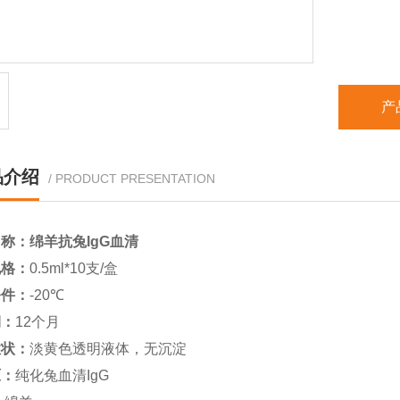
产
品介绍
/ PRODUCT PRESENTATION
名称：
绵羊抗兔IgG血清
规格：
0.5ml*10支/盒
条件：
-20℃
期：
12个月
性状：
淡黄色透明液体，无沉淀
原：
纯化兔血清IgG