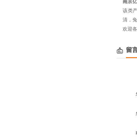
南京
该类产
清，兔
欢迎
留