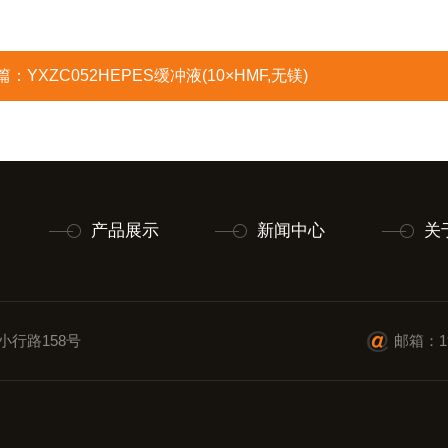
篇：
YXZC052HEPES缓冲液(10×HMF,无镁)
产品展示
新闻中心
关
小行路158号
邮箱：19