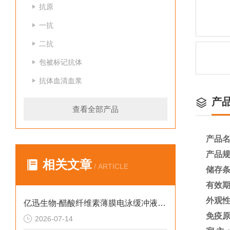
抗原
一抗
二抗
包被标记抗体
抗体血清血浆
产
查看全部产品
产品
产品
相关文章
/ ARTICLE
储存
有效
外观
亿迅生物-醋酸纤维素薄膜电泳缓冲液有什么特点呢？
免疫
2026-07-14