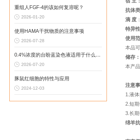
宿 主
重组人FGF-4的该如何复溶呢？
抗体
2026-01-20
滴 度
特异
使用HAMA干扰物质的注意事项
使用
2026-07-28
本品
0.4%浓度的台盼蓝染色液适用于什么细胞染色呢？
储存
2026-07-20
本产品
豚鼠红细胞的特性与应用
注意
2024-12-03
1.液
2.短
3.长
绵羊抗