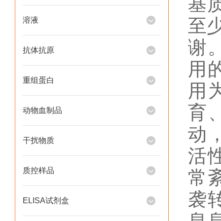
基
至
溶液
谢
抗体抗原
用
重组蛋白
用
育
动物血制品
动
干扰物质
活
质控样品
常
袭
ELISA试剂盒