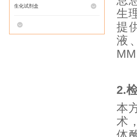
息
生化试剂盒
生
提
液
MM
2.
本
术，
体