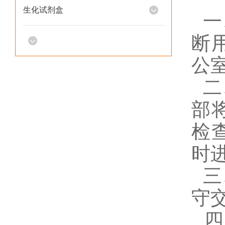
生化试剂盒
一
断
公
二
部
检
时
三
守
四