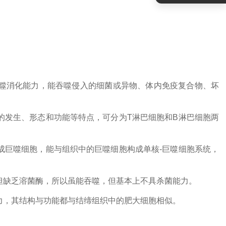
噬消化能力，能吞噬侵入的细菌或异物、体内免疫复合物、坏
的发生、形态和功能等特点，可分为
T
淋巴细胞和
B
淋巴细胞两
成巨噬细胞，能与组织中的巨噬细胞构成单核
-
巨噬细胞系统，
但缺乏溶菌酶，所以虽能吞噬，但基本上不具杀菌能力。
力，其结构与功能都与结缔组织中的肥大细胞相似。