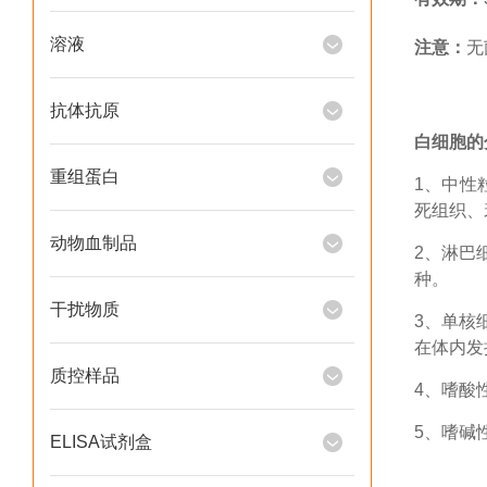
溶液
注意：
无
抗体抗原
白细胞的
重组蛋白
1
、中性
死组织、
动物血制品
2
、
淋巴
种。
干扰物质
3
、
单核
在体内发
质控样品
4
、
嗜酸
5
、
嗜碱
ELISA试剂盒