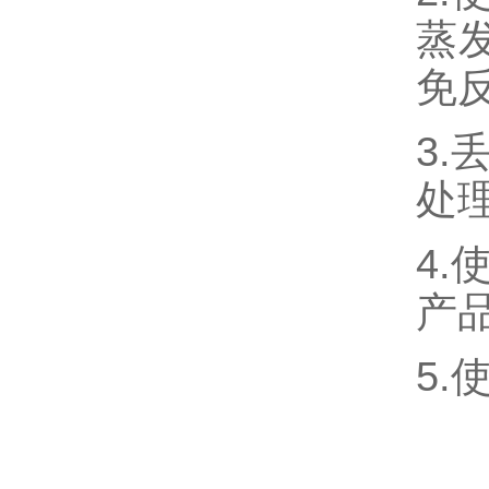
蒸
免
3
处
4
产
5