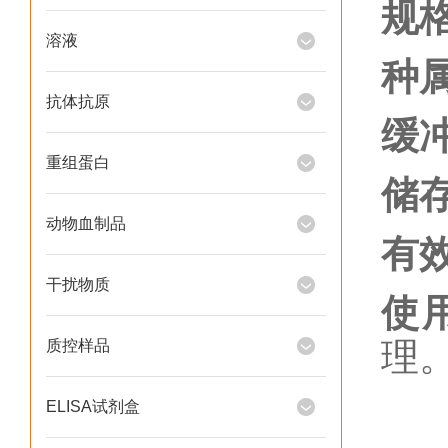
规
溶液
种
抗体抗原
缓
重组蛋白
储
动物血制品
有
干扰物质
使
理
质控样品
ELISA试剂盒