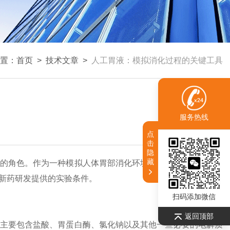
置：
首页
>
技术文章
>
人工胃液：模拟消化过程的关键工具
服务热线
点
击
隐
藏
的角色。作为一种模拟人体胃部消化环境的液体，人工胃液不
新药研发提供的实验条件。
扫码添加微信
返回顶部
主要包含盐酸、胃蛋白酶、氯化钠以及其他一些必要的电解质