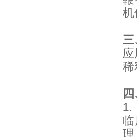
机
三
应
稀
四
1
临
理