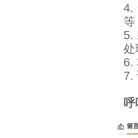
4
等
5
处
6
7
呼
留