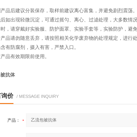
收到产品后建议分装保存，取样前建议离心富集，并避免剧烈震荡
复融后如出现轻微沉淀，可通过摇匀、离心、过滤处理，大多数情
使用时，请穿戴好实验服、防护面罩、实验手套等，实验防护，避
剩余产品请勿随意丢弃，请按照相关化学废弃物的处理规定，进行
本品含有防腐剂，摄入有害，严禁入口。
请在产品有效期限前使用。
包被抗体
言询价
/ MESSAGE INQUIRY
产品：