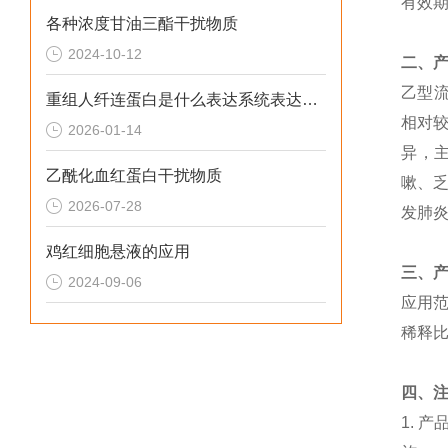
有效期
各种浓度甘油三酯干扰物质
2024-10-12
二、
乙型流
重组人纤连蛋白是什么表达系统表达的呢？
相对
2026-01-14
异，主
乙酰化血红蛋白干扰物质
嗽、
2026-07-28
发肺
鸡红细胞悬液的应用
三、
2024-09-06
应用
稀释
四、
1.