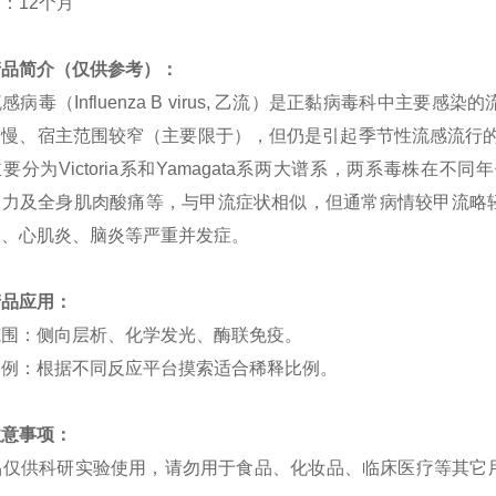
：12个月
产品简介（仅供参考）：
感病毒（Influenza B virus, 乙流）是正黏病毒科中
较慢、宿主范围较窄（主要限于），但仍是引起季节性流感流行的
要分为Victoria系和Yamagata系两大谱系，两系毒株
乏力及全身肌肉酸痛等，与甲流症状相似，但通常病情较甲流略
炎、心肌炎、脑炎等严重并发症。
产品应用：
范围：侧向层析、化学发光、酶联免疫。
比例：根据不同反应平台摸索适合稀释比例。
注意事项：
 产品仅供科研实验使用，请勿用于食品、化妆品、临床医疗等其