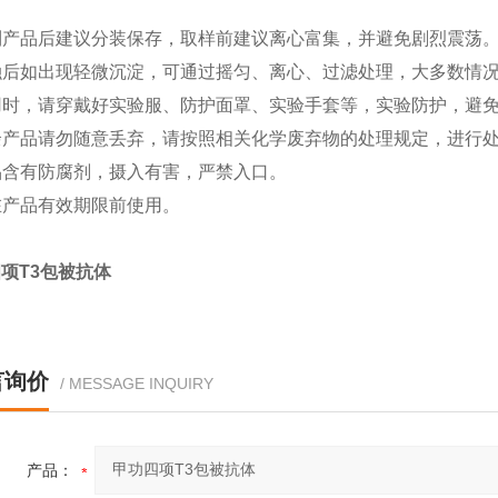
收到产品后建议分装保存，取样前建议离心富集，并避免剧烈震荡
复融后如出现轻微沉淀，可通过摇匀、离心、过滤处理，大多数情
使用时，请穿戴好实验服、防护面罩、实验手套等，实验防护，避
剩余产品请勿随意丢弃，请按照相关化学废弃物的处理规定，进行
本品含有防腐剂，摄入有害，严禁入口。
请在产品有效期限前使用。
项T3包被抗体
言询价
/ MESSAGE INQUIRY
产品：