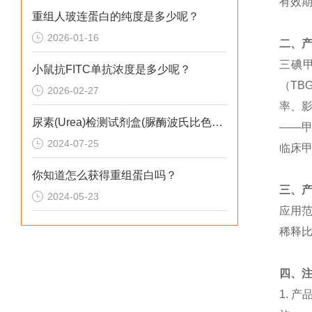
有效期
重组人玻连蛋白的纯度是多少呢？
2026-01-16
二、
三碘甲
小鼠抗FITC单抗浓度是多少呢？
（TB
2026-02-27
率、
尿素(Urea)检测试剂盒(脲酶波氏比色法) 说明书
——甲
2024-07-25
临床甲
你知道怎么获得重组蛋白吗？
三、
2024-05-23
应用
稀释
四、
1.