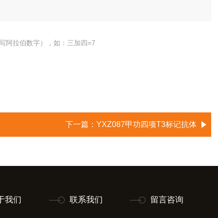
写阿拉伯数字），如：三加四=7
下一篇：
YXZ087甲功四项T3标记抗体
于我们
联系我们
留言咨询