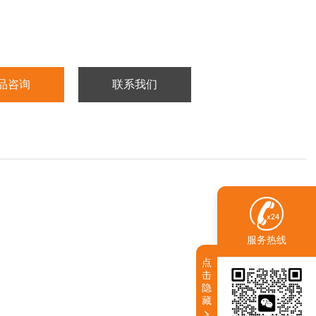
：-20℃冷冻保存
12个月
品咨询
联系我们
服务热线
点
击
隐
藏