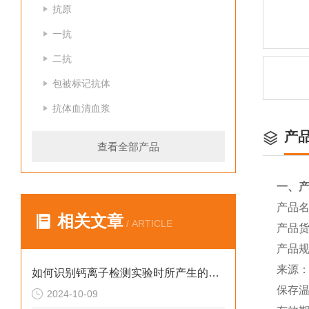
抗原
一抗
二抗
包被标记抗体
抗体血清血浆
产
查看全部产品
一、
产品
相关文章
/ ARTICLE
产品货
产品规
来源
如何识别钙离子检测实验时所产生的干扰物质
保存温
2024-10-09