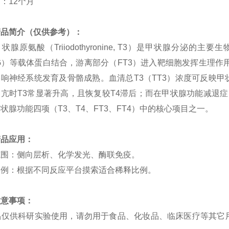
：12个月
产品简介（仅供参考）：
状腺原氨酸（Triiodothyronine, T3）是甲状腺分
G）等载体蛋白结合，游离部分（FT3）进入靶细胞发挥生理作
影响神经系统发育及骨骼成熟。血清总T3（TT3）浓度可反映
亢时T3常显著升高，且恢复较T4滞后；而在甲状腺功能减退症（
状腺功能四项（T3、T4、FT3、FT4）中的核心项目之一。
产品应用：
范围：侧向层析、化学发光、酶联免疫。
比例：根据不同反应平台摸索适合稀释比例。
注意事项：
 产品仅供科研实验使用，请勿用于食品、化妆品、临床医疗等其