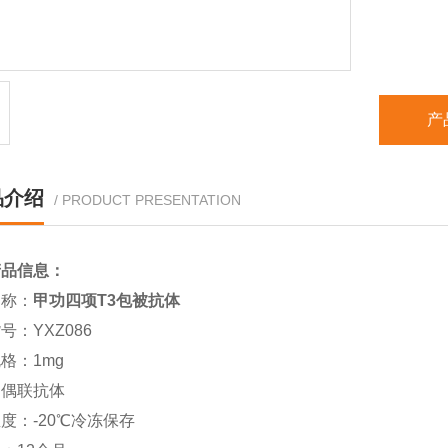
保存温度
有效期：
产
品介绍
/ PRODUCT PRESENTATION
产品信息：
名称：
甲功四项T3包被抗体
号：YXZ086
格：1mg
：
偶联抗体
度：-20℃冷冻保存