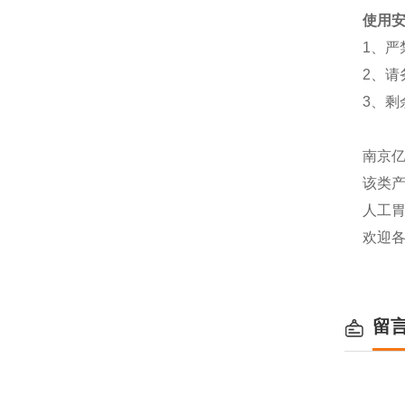
使用
1、严
2、
请
3、
南京
该类产
人工胃
欢迎
留