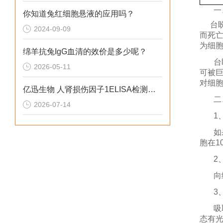
一
你知道兔红细胞悬液的应用吗？
台
2024-09-09
而死
为细
绵羊抗兔IgG血清的效价是多少呢？
台
2026-05-11
可被
对细胞
亿迅生物 人肾损伤因子1ELISA检测试剂盒应该如何保存？
二
2026-07-14
1
如
胞在1
2
向
3
吸
态有