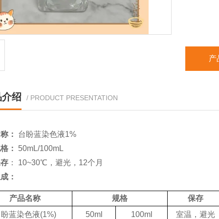
台盼蓝
台盼蓝
性增加
细胞膜
产
品介绍
/ PRODUCT PRESENTATION
名称：
台盼蓝染色液
1%
规格：
50mL/100mL
保存
：
10~30℃，避光，12个月
组成：
产品名称
规格
保存
台盼蓝染色液
(1%)
50ml
100ml
室温，避光