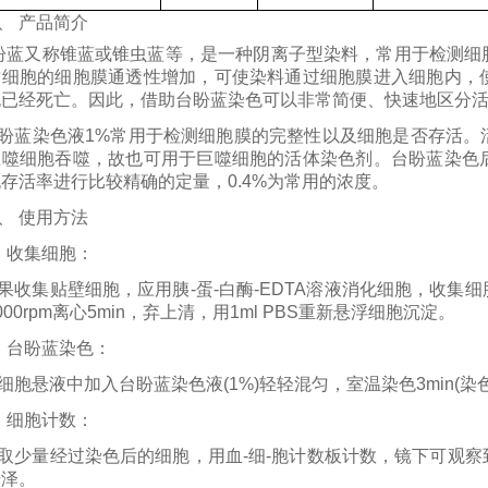
、
产品简介
盼蓝又称锥蓝或锥虫蓝等，是一种阴离子型染料，常用于检测细
亡细胞的细胞膜通透性增加，可使染料通过细胞膜进入细胞内，
胞已经死亡。因此，借助台盼蓝染色可以非常简便、快速地区分
盼蓝染色液
1%常用于检测细胞膜的完整性以及细胞是否存活。
巨噬细胞吞噬，故也可用于巨噬细胞的活体染色剂。台盼蓝染色
存活率进行比较精确的定量，0.4%为常用的浓度。
、
使用方法
、收集细胞：
果收集贴壁细胞，应用胰-蛋-白酶
-EDTA溶液消化细胞，收集
000rpm离心5min，弃上清，用1ml PBS重新悬浮细胞沉淀。
、台盼蓝染色：
细胞悬液中加入台盼蓝染色液
(1%)轻轻混匀，室温染色3min(
、细胞计数：
取少量经过染色后的细胞，用血-细-胞计数板计数，镜下可观
光泽。