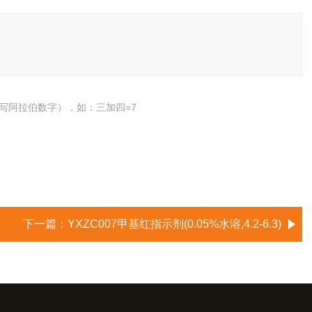
写阿拉伯数字），如：三加四=7
下一篇：
YXZC007甲基红指示剂(0.05%水溶,4.2-6.3)