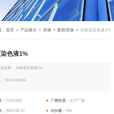
置：
首页
>
产品展示
>
溶液
>
配制溶液
>
台盼蓝染色液1%
染色液1%
产品名称： 台盼蓝染色液1%
 50mL/100mL
： 10~30℃，避光，12个月
号：
YXZC004
厂商性质：
生产厂家
介
间：
2025-08-15
访问量：
456