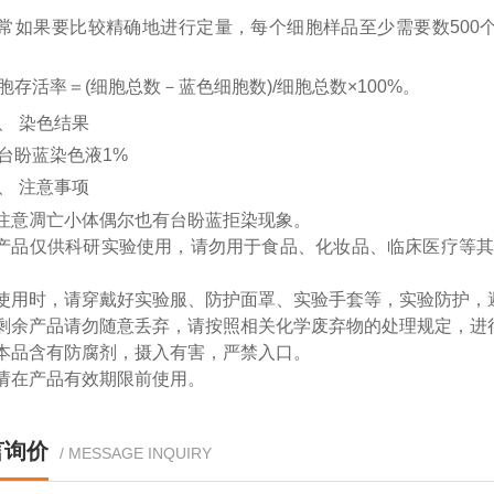
常如果要比较精确地进行定量，每个细胞样品至少需要数
50
胞存活率＝
(细胞总数－蓝色细胞数)/细胞总数
×
100%。
、
染色结果
、
注意事项
注意凋亡小体偶尔也有台盼蓝拒染现象。
产品仅供科研实验使用，请勿用于食品、化妆品、临床医疗等
。
使用时，请穿戴好实验服、防护面罩、实验手套等，实验防护，
剩余产品请勿随意丢弃，请按照相关化学废弃物的处理规定，进
本品含有防腐剂，摄入有害，严禁入口。
请在产品有效期限前使用。
言询价
/ MESSAGE INQUIRY