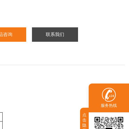
又称锥蓝或锥虫蓝等，是一种阴离子型染料，常用于检测细胞活率。
不能透过活细胞细胞膜，故活细胞不着色，而死亡细胞的细胞膜通透
，可使染料通过细胞膜进入细胞内，使死细胞着色呈蓝色。通常认为
完整性丧失，即可认为细胞已经死亡。
品咨询
联系我们
服务热线
点
击
隐