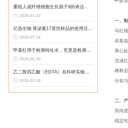
重组人成纤维细胞生长因子9的表达系统是什么呢？
2026-01-22
一、
亿迅生物 胃泌素17质控样品的使用注意事项是什么呢？
马
红
2026-07-14
采集
甲基红用于检测纯化水，究竟是检测酸还是碱？
离心
2024-05-30
洗涤
稀释
乙二胺四乙酸（EDTA）在科研实验中的应用
2025-02-18
分装
二、
高纯
稳定