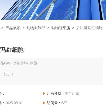
>
产品展示
>
动物血制品
>
动物红细胞
>
多浓度马红细胞
度马红细胞
产品名称：多浓度马红细胞
：100ml
%，2%，4%，5%，10%，15%，20%等
号：
厂商性质：
生产厂家
格、浓度请电话（微信同号）咨询。
间：
2025-08-01
访问量：
637