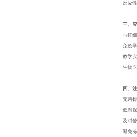
反应
三、
马
红
免疫
教学
生物
四、
无菌
低温
及时
避免