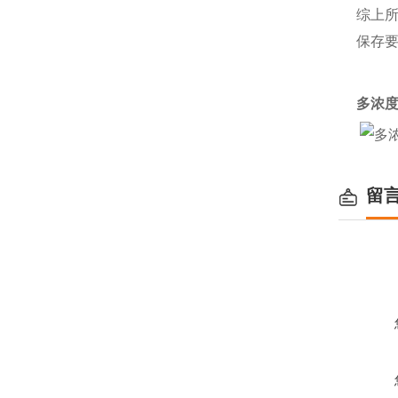
综上
保存
多浓
留