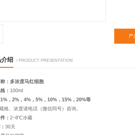
保存条件
有效期：
产
品介绍
/ PRODUCT PRESENTATION
名称：多浓度
马
红细胞
规格：
100ml
：
1%，2%，4%，5%，10%，15%，20%等
规格、浓度请电话（微信同号）咨询。
条件：
2~8℃冷藏
期：
30
天