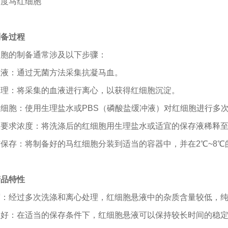
制备过程
细胞的制备通常涉及以下步骤：
血液：通过无菌方法采集抗凝
马
血。
处理：将采集的血液进行离心，以获得红细胞沉淀。
红细胞：使用生理盐水或
PBS
（磷酸盐缓冲液）对红细胞进行多
至要求浓度：将洗涤后的红细胞用生理盐水或适宜的保存液稀释
与保存：将制备好的
马
红细胞分装到适当的容器中，并在
2℃~8℃
产品特性
度：经过多次洗涤和离心处理，红细胞悬液中的杂质含量较低，
性好：在适当的保存条件下，红细胞悬液可以保持较长时间的稳