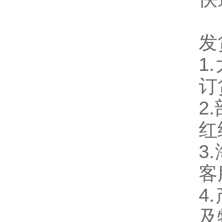
发
1
订
2
红
3
客
4
及