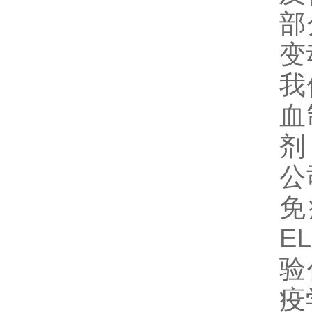
部
变
我
血
剂
公
免
E
验
疫