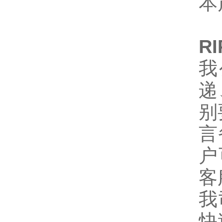
本
R
我
递
别
言
户
客
我
快