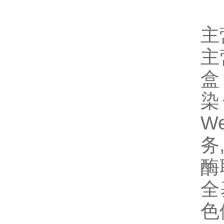
主
主
盒
染
W
务
酶
全
色