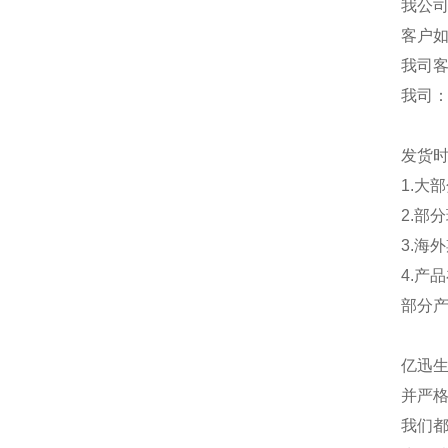
我公
客户
我司
我司
发货
1.大
2.部
3.海
4.产
部分
亿迅
并严格
我们都