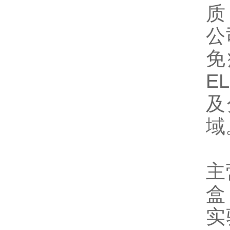
质
公
免
E
及
域
主
盒
实