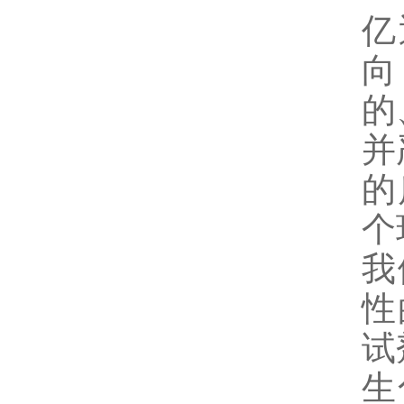
亿
向
的
并
的
个
我
性
试
生