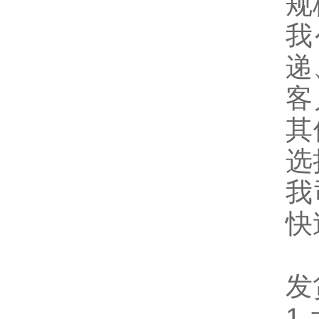
规
我
递
客
其
选
我
快
发
1