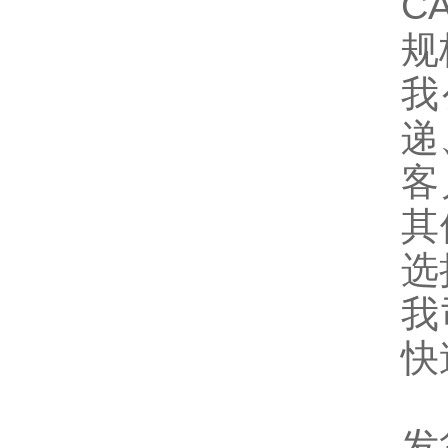
CA
规
我
递
客
其
选
我
快
发