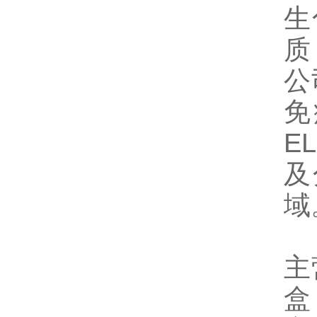
生
质
公
免
E
及
域
主
盒