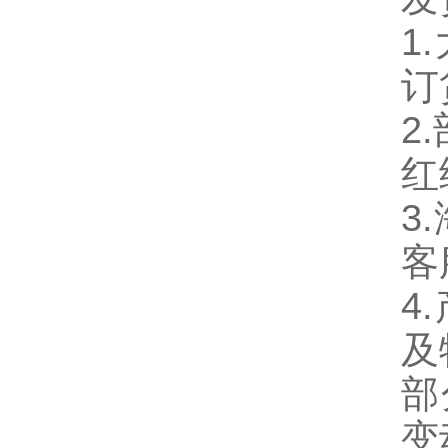
1
订
2
红
3
客
4
及
部
变