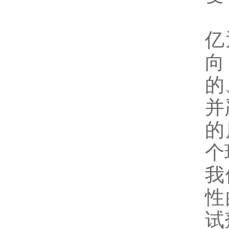
亿
向
的
并
的
个
我
性
试