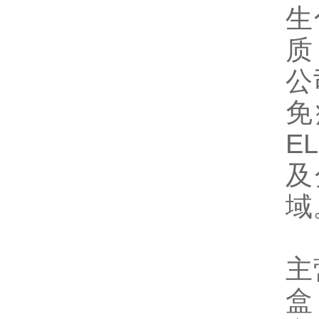
生
质
公
免
E
及
域
主
盒