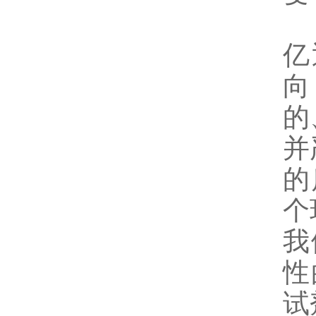
亿
向
的
并
的
个
我
性
试