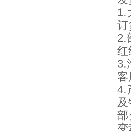
1
订
2
红
3
客
4
及
部
变