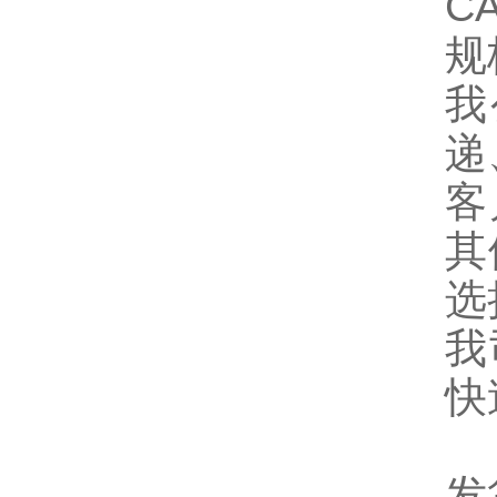
CA
规
我
递
客
其
选
我
快
发