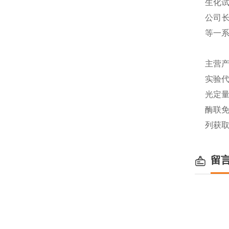
生化
公司长
等一
主营产
实验代
光定量
酶联免
列获
留