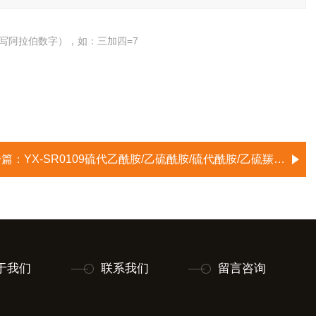
写阿拉伯数字），如：三加四=7
一篇：
YX-SR0109硫代乙酰胺/乙硫酰胺/硫代酰胺/乙硫羰酰胺/Ethanethioamide
于我们
联系我们
留言咨询