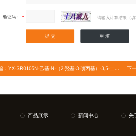
验证码：
请输入计算结果（填
篇：
YX-SR0105N-乙基-N-（2-羟基-3-磺丙基）-3,5-二甲氧基苯胺钠盐/DAOS
下
产品展示
新闻中心
关