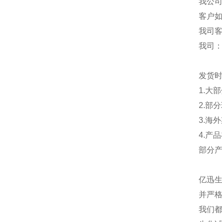
我公
客户
我司
我司
发货
1.大
2.部
3.海
4.产
部分
亿迅
并严格
我们都