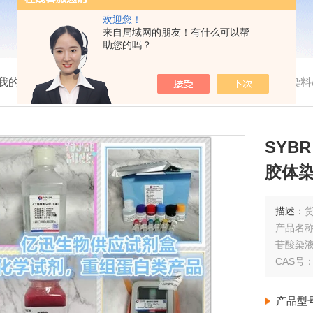
欢迎您！
来自局域网的朋友！有什么可以帮
助您的吗？
我的位置：
首页
>
产品展示
> >
>
SYBR Green 1 荧光染料/SYBR
SYBR
胶体染料
核苷酸
描述：
货
产品名称：
苷酸染液/
CAS号：1
产品型