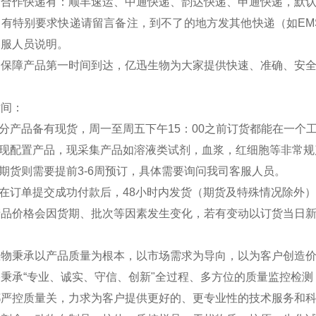
司合作快递有：顺丰速运、中通快递、韵达快递、申通快递，默
如有特别要求快递请留言备注，到不了的地方发其他快递（如EM
客服人员说明。
：保障产品第一时间到达，亿迅生物为大家提供快速、准确、安
时间：
部分产品备有现货，周一至周五下午15：00之前订货都能在一个
分现配置产品，现采集产品如溶液类试剂，血浆，红细胞等非常规
外期货则需要提前3-6周预订，具体需要询问我司客服人员。
品在订单提交成功付款后，48小时内发货（期货及特殊情况除外
产品价格会因货期、批次等因素发生变化，若有变动以订货当日
生物秉承以产品质量为根本，以市场需求为导向，以为客户创造
秉承“专业、诚实、守信、创新"全过程、多方位的质量监控检
严控质量关，力求为客户提供更好的、更专业性的技术服务和科研