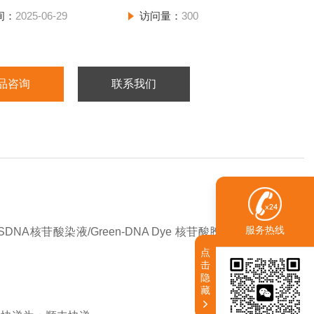
间：
2025-06-29
访问量：
300
品咨询
联系我们
服务热线
SDNA核苷酸染液/Green-DNA Dye 核苷酸胶体染料/SYBR
点
击
隐
藏