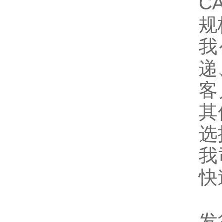
CA
规
我
递
客
其
选
我
快
发