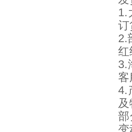
1
订
2
红
3
客
4
及
部
变