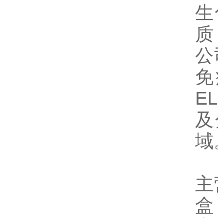
生
质
公
免
E
及
域
主
盒