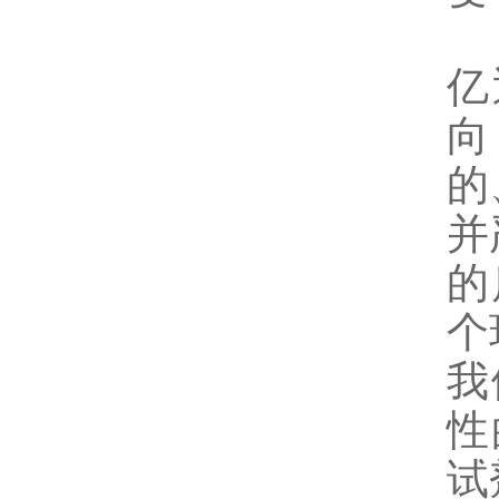
亿
向
的
并
的
个
我
性
试