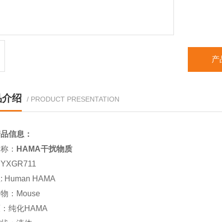
免疫原：
产品性
目的标物
产
规格：0.
品介绍
/ PRODUCT PRESENTATION
批号：
保存温度
产品信息：
有效期：
名称：
HAMA干扰物质
：
YXGR711
性
: Human HAMA
动物：
Mouse
原：纯化
HAMA