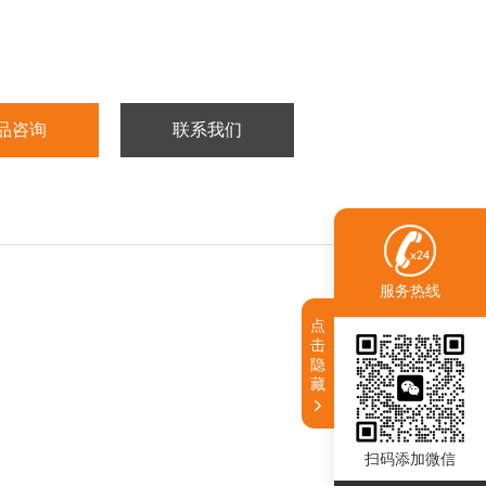
纯化HAMA
状：液体
：HAMA
品咨询
联系我们
5ml、1ml
见产品标签
：-20℃冰冻保存
服务热线
未开瓶，9个月
点
击
隐
藏
扫码添加微信