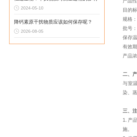
产品
2024-05-10
目的
规格
降钙素原干扰物质应该如何保存呢？
批号
2026-08-05
保存
有效
产品
二、
与室
染、
三、
1.
施。