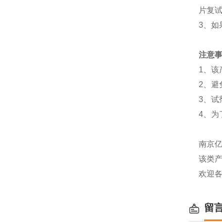
片复
3、
注意事
1、该
2、避
3、
4、
南京
该类产
欢迎
留