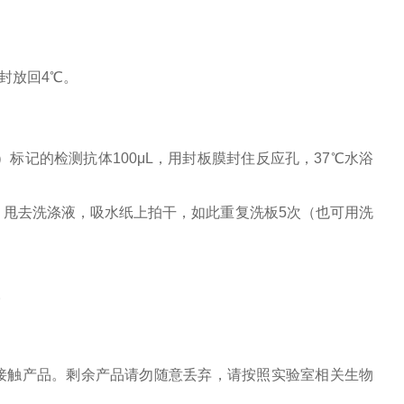
封放回
4
℃。
）标记的检测抗体
100
μ
L
，用封板膜封住反应孔，
37
℃水浴
，甩去洗涤液，吸水纸上拍干，如此重复洗板
5
次（也可用洗
。
接触产品。剩余产品请勿随意丢弃，请按照实验室相关生物