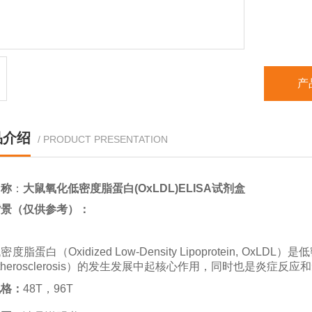
特异性
重复性：
样本类型
产
保存温度
品介绍
/ PRODUCT PRESENTATION
名称
：
大鼠氧化低密度脂蛋白(OxLDL)ELISA试剂盒
背景（仅供参考）
：
低密度脂蛋白（
Oxidized Low-Density Lipoprotein, OxLDL）
是低
therosclerosis）的发生发展中起核心作用，同时也是炎症
规格：
48T，96T