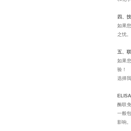
四、
如果
之忧
五、
如果
验！
选择
ELI
酶联
一般
影响