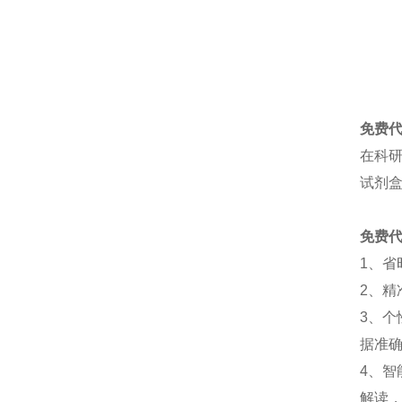
免费
在科
试剂
免费
1
、
省
2
、
精
3
、
个
据准
4
、
智
解读