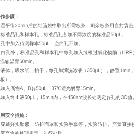
操作步骤：
室温平衡
20min
后的铝箔袋中取出所需板条，剩余板条用自封袋密
置标准品孔和样本孔，标准品孔各加不同浓度的标准品
50
μ
L
。
本孔中加入待测样本
50
μ
L
；空白孔不加。
空白孔外，标准品孔和样本孔中每孔加入辣根过氧化物酶（
HRP
恒温箱温育
60min
。
去液体，吸水纸上拍干，每孔加满洗涤液（
350
μ
L
），静置
1min
洗板）。
孔加入底物
A
、
B
各
50
μ
L
，
37
℃避光孵育
15min
。
孔加入终止液
50
μ
L
，
15min
内，在
450nm
波长处测定各孔的
OD
值
使用安全措施：
必穿戴好实验服、防护面罩和实验手套等，实验防护。严禁直接
学废弃物的处理规定，进行处理。