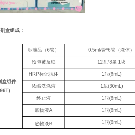
试剂盒组成：
标准品（
6管）
0.5ml/
管
*6
管（液体）
预包被反映
12
孔
*8
条
1
块
HRP标记抗体
1
瓶
(6mL)
剂盒组件
浓缩洗涤液
1
瓶
(30mL)
(96T)
终止液
1
瓶
(6mL)
底物液
A
1
瓶
(6mL)
1
瓶
(6mL)
底物液
B