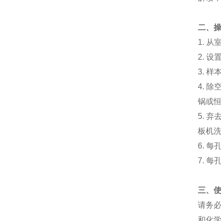
二、
1.
从
2.
设
3.
样
4.
除
锅或
5.
弃
板机
6.
每
7.
每
三、
请务
和化