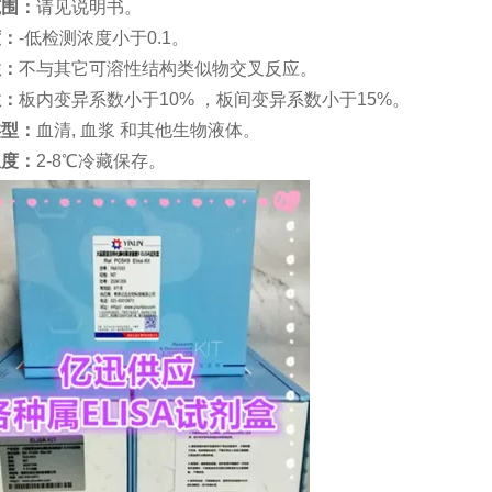
范围：
请见说明书。
度：
-低检测浓度小于0.1。
性：
不与其它可溶性结构类似物交叉反应。
性：
板内变异系数小于
10% ，板间变异系数小于15%。
类型：
血清
, 血浆 和其他生物液体。
温度：
2-8℃冷藏保存。