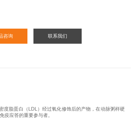
：不与其它可溶性结构类似物交叉反应。
板内变异系数小于10% ，板间变异系数小于15% 。
：血清, 血浆 和其他生物液体。
品咨询
联系我们
：2-8℃冷藏保存。
密度脂蛋白（
LDL）经过氧化修饰后的产物，在动脉粥样硬
反应和免疫应答的重要参与者。