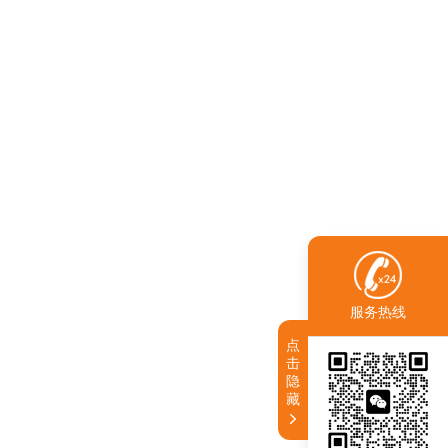
服务热线
点
击
隐
藏