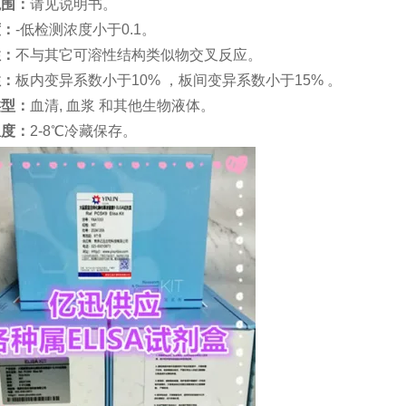
范围：
请见说明书。
度：
-低检测浓度小于0.1。
性：
不与其它可溶性结构类似物交叉反应。
性：
板内变异系数小于
10% ，板间变异系数小于15% 。
类型：
血清
, 血浆 和其他生物液体。
温度：
2-8℃冷藏保存。