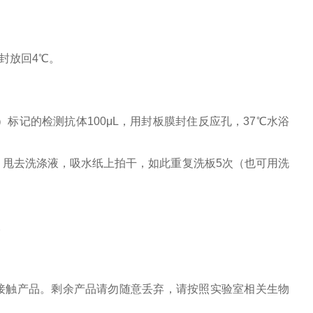
封放回
4
℃。
）标记的检测抗体
100
μ
L
，用封板膜封住反应孔，
37
℃水浴
，甩去洗涤液，吸水纸上拍干，如此重复洗板
5
次（也可用洗
。
接触产品。剩余产品请勿随意丢弃，请按照实验室相关生物