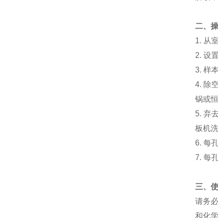
二、
1.
从
2.
设
3.
样
4.
除
锅或
5.
弃
板机
6.
每
7.
每
三、
请务
和化