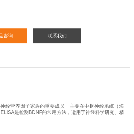
：不与其它可溶性结构类似物交叉反应。
板内变异系数小于10% ，板间变异系数小于15% 。
：血清, 血浆 和其他生物液体。
品咨询
联系我们
：2-8℃冷藏保存。
是神经营养因子家族的重要成员，主要在中枢神经系统（海
。
ELISA是检测BDNF的常用方法，适用于神经科学研究、精