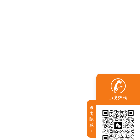
服务热线
点
击
隐
藏