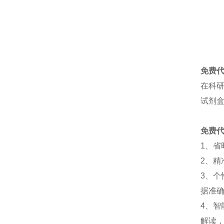
免费
在科
试剂
免费
1
、
省
2
、
精
3
、
个
据准
4
、
智
解读