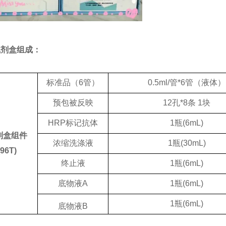
试剂盒组成：
标准品（
6管）
0.5ml/
管
*6
管（液体）
预包被反映
12
孔
*8
条
1
块
HRP标记抗体
1
瓶
(6mL)
剂盒组件
浓缩洗涤液
1
瓶
(30mL)
(96T)
终止液
1
瓶
(6mL)
底物液
A
1
瓶
(6mL)
1
瓶
(6mL)
底物液
B