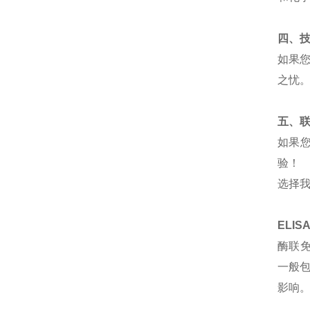
四、
如果
之忧
五、
如果
验！
选择
ELI
酶联
一般
影响