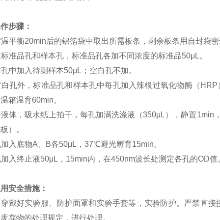
操作步骤：
室温平衡
20min
后的铝箔袋中取出所需板条，剩余板条用自封袋密
置标准品孔和样本孔，标准品孔各加不同浓度的标准品
50
μ
L
。
本孔中加入待测样本
50
μ
L
；空白孔不加。
空白孔外，标准品孔和样本孔中每孔加入辣根过氧化物酶（
HRP
恒温箱温育
60min
。
去液体，吸水纸上拍干，每孔加满洗涤液（
350
μ
L
），静置
1min
洗板）。
孔加入底物
A
、
B
各
50
μ
L
，
37
℃避光孵育
15min
。
孔加入终止液
50
μ
L
，
15min
内，在
450nm
波长处测定各孔的
OD
值
使用安全措施：
必穿戴好实验服、防护面罩和实验手套等，实验防护。严禁直接
学废弃物的处理规定，进行处理。