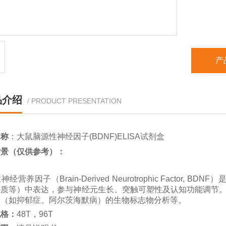
特异性
重复性：
样本类型
产
保存温度
品介绍
/ PRODUCT PRESENTATION
名称
：
大鼠脑源性神经因子
(BDNF)ELISA试剂盒
背景（仅供参考）
：
性神经营养因子（
Brain-Derived Neurotrophic Factor, BDNF）
皮质等）中表达，参与神经元生长、突触可塑性及认知功能调节
病（如抑郁症、阿尔茨海默病）的生物标志物分析等。
规格：
48T，96T