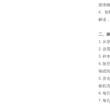
据准
4
、
智
解读
二、
1.
从
2.
设
3.
样
4.
除
锅或
5.
弃
板机
6.
每
7.
每