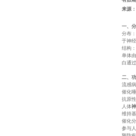
来源
一、
分布
于神
结构
单体
白通
二、
流感
催化
抗原
人体
维持
催化
参与
预防