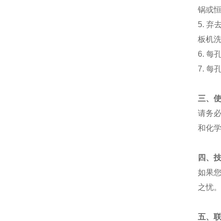
锅或
5.
弃
板机
6.
每
7.
每
三、
请务
和化
四、
如果
之忧
五、