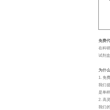
免费
在科
试剂
为什
1.
免
我们
是单
2.
高
我们