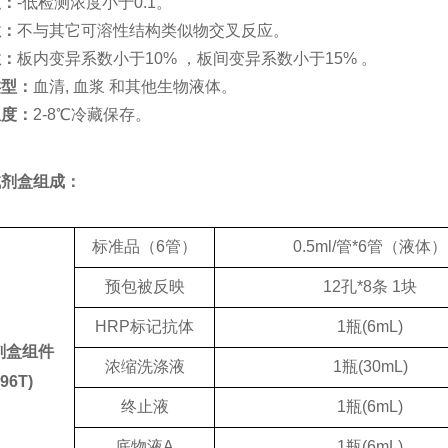
度：
-低检测浓度小于0.1。
性：
不与其它可溶性结构类似物交叉反应。
性：
板内变异系数小于
10% ，板间变异系数小于15% 。
类型：
血清
, 血浆 和其他生物液体。
温度：
2-8℃冷藏保存。
试剂盒组成：
标准品（
6管）
0.5ml/
管
*6
管（液体）
预包被反映
12
孔
*8
条
1
块
HRP标记抗体
1
瓶
(6mL)
剂盒组件
浓缩洗涤液
1
瓶
(30mL)
(96T)
终止液
1
瓶
(6mL)
底物液
A
1
瓶
(6mL)