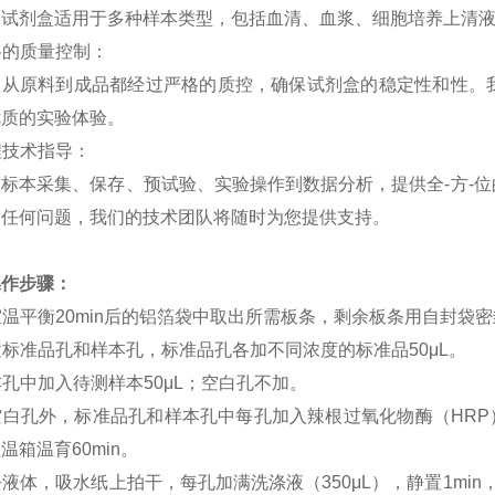
的试剂盒适用于多种样本类型，包括血清、血浆、细胞培养上清
格的质量控制：
盒从原料到成品都经过严格的质控，确保试剂盒的稳定性和性。
优质的实验体验。
程技术指导：
从标本采集、保存、预试验、实验操作到数据分析，提供全
-方
到任何问题，我们的技术团队将随时为您提供支持。
操作步骤：
室温平衡
20min
后的铝箔袋中取出所需板条，剩余板条用自封袋密
置标准品孔和样本孔，标准品孔各加不同浓度的标准品
50
μ
L
。
本孔中加入待测样本
50
μ
L
；空白孔不加。
空白孔外，标准品孔和样本孔中每孔加入辣根过氧化物酶（
HRP
恒温箱温育
60min
。
去液体，吸水纸上拍干，每孔加满洗涤液（
350
μ
L
），静置
1min