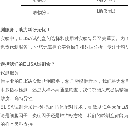
1
瓶
(6mL)
底物液
B
代测服务，助力科研无忧！
研实验中，
ELISA
试剂盒的选择和使用对实验结果至关重要。为
盒免费代测服务
"，让您无需担心实验操作和数据分析，专注于科
么选择我们的
ELISA
试剂盒？
费代测服务：
提供专业的
ELISA
实验代测服务，您只需提供样本，我们将为您
样本多指标检测，还是大样本高通量筛查，我们都能为您提供精
灵敏度、高特异性：
的
ELISA
试剂盒采用
-领-先的抗体配对技术，灵敏度低至
pg/mL
无论是细胞因子、炎症因子还是肿瘤标志物，我们的试剂盒都能
泛的样本类型支持：