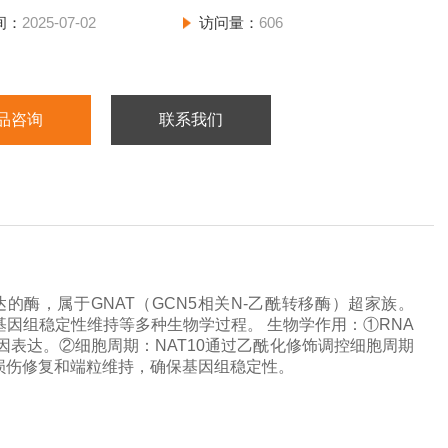
间：
2025-07-02
访问量：
606
：不与其它可溶性结构类似物交叉反应。
板内变异系数小于10% ，板间变异系数小于15% 。
品咨询
联系我们
：血清, 血浆 和其他生物液体。
：2-8℃冷藏保存。源物9（FZD9）ELISA检测试剂盒
表达的酶，属于GNAT（GCN5相关N-乙酰转移酶）超家族。
和基因组稳定性维持等多种生物学过程。
生物学作用
：
①
RNA
基因表达。
②
细胞周期：NAT10通过乙酰化修饰调控细胞周期
A损伤修复和端粒维持，确保基因组稳定性。