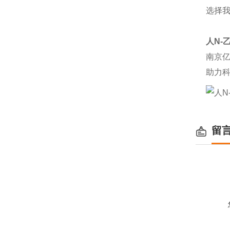
选择
人N-
南京
助力
留