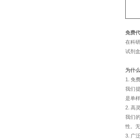
免费
在科
试剂
为什
1.
免
我们
是单
2.
高
我们
性。
3.
广