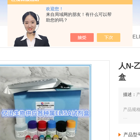
欢迎您！
来自局域网的朋友！有什么可以帮
助您的吗？
我的位置：
首页
>
产品展示
>
ELISA试剂盒
>
人EL
人N-
盒
描述：
产
产品规格
检测范
产品型
灵敏度：