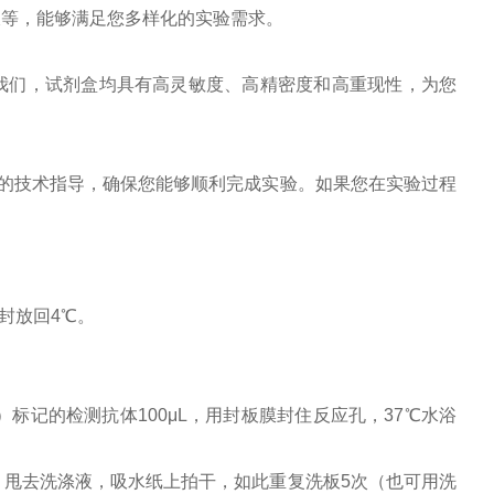
液等，能够满足您多样化的实验需求。
我们，试剂盒均具有高灵敏度、高精密度和高重现性，为您
-位的技术指导，确保您能够顺利完成实验。如果您在实验过程
封放回
4
℃。
）标记的检测抗体
100
μ
L
，用封板膜封住反应孔，
37
℃水浴
，甩去洗涤液，吸水纸上拍干，如此重复洗板
5
次（也可用洗