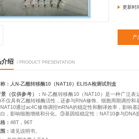
更新时
特异性
重复性：
产
样本类型
保存温度
品介绍
/ PRODUCT PRESENTATION
名称：
人N-乙酰转移酶10（NAT10）ELISA检测试剂盒
背景（仅供参考）
：
N-乙酰转移酶10（NAT10）是一种广泛
10不仅具有乙酰转移酶活性，还参与RNA修饰、细胞周期调控
NAT10通过ac4C修饰调控mRNA的稳定性和翻译效率，影响
蛋白，影响细胞增殖和分化。
③
基因组稳定性：NAT10参与DN
规格：
48T，96T
范围：
请见说明书。