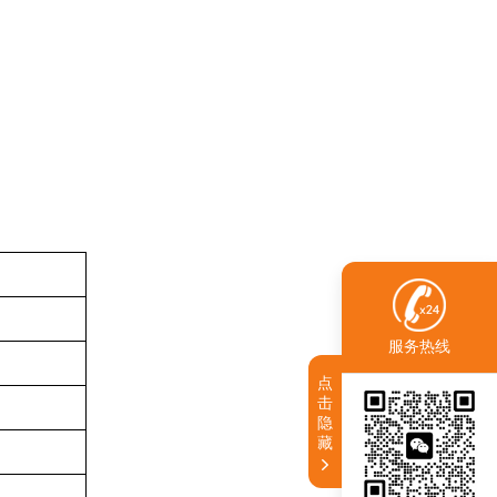
服务热线
点
击
隐
藏