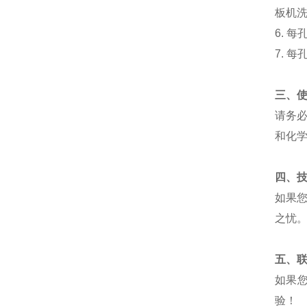
板机
6.
每
7.
每
三、
请务
和化
四、
如果
之忧
五、
如果
验！