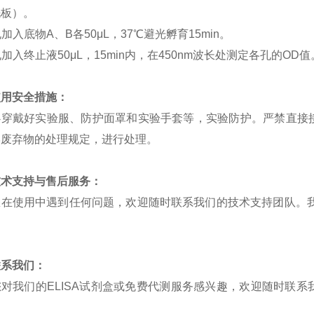
洗板）。
孔加入底物
A
、
B
各
50
μ
L
，
37
℃避光孵育
15min
。
孔加入终止液
50
μ
L
，
15min
内，在
450nm
波长处测定各孔的
OD
值
使用安全措施：
必穿戴好实验服、防护面罩和实验手套等，实验防护。严禁直接
学废弃物的处理规定，进行处理。
技术支持与售后服务：
您在使用中遇到任何问题，欢迎随时联系我们的技术支持团队。
。
联系我们：
您对我们的
ELISA
试剂盒或免费代测服务感兴趣，欢迎随时联系