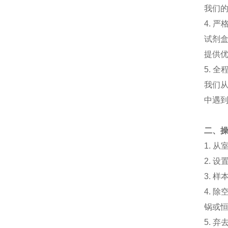
我们
4.
严
试剂
提供
5.
全
我们
中遇
二、
1.
从
2.
设
3.
样
4.
除
锅或
5.
弃