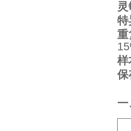
灵
特
重
1
样
保
一