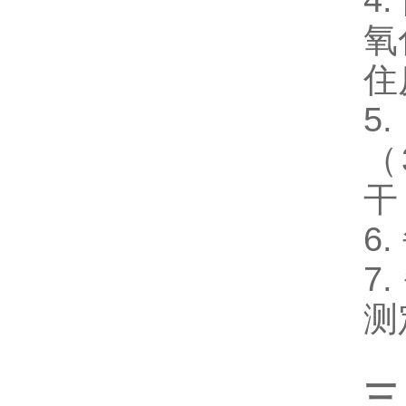
4.
氧
住
5
（
干
6.
7.
测
三