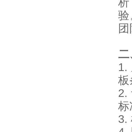
析
验
团
二
1.
板
2.
标
3.