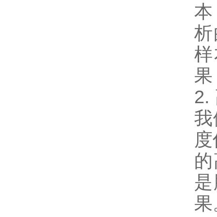
本
析
样
果
2.
我
度
的
是
果