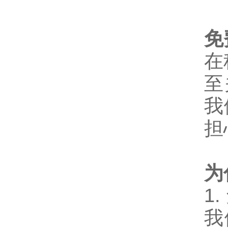
免
在
至
我
担
为
1.
我