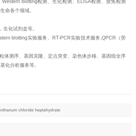
ern blotting检测、生化检测、ELISA检测、放免检测
等生命各个领域。
品，生化试剂盒等。
 blotting实验服务、RT-PCR实验技术服务,QPCR（荧
、线粒体测序、基因克隆、定点突变、染色体步移、基因组全序
甲基化分析服务等。