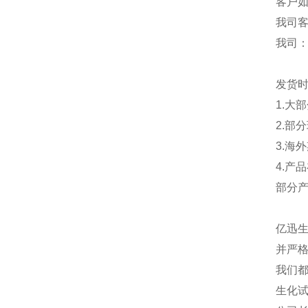
客户
我司
我司
发货
1.大
2.部
3.海
4.产
部分
亿迅
并严格
我们都
生化