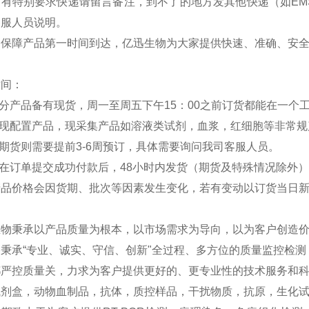
如有特别要求快递请留言备注，到不了的地方发其他快递（如EM
客服人员说明。
：保障产品第一时间到达，亿迅生物为大家提供快速、准确、安
时间：
部分产品备有现货，周一至周五下午15：00之前订货都能在一个
分现配置产品，现采集产品如溶液类试剂，血浆，红细胞等非常规
外期货则需要提前3-6周预订，具体需要询问我司客服人员。
品在订单提交成功付款后，48小时内发货（期货及特殊情况除外
产品价格会因货期、批次等因素发生变化，若有变动以订货当日
生物秉承以产品质量为根本，以市场需求为导向，以为客户创造
秉承“专业、诚实、守信、创新"全过程、多方位的质量监控检
严控质量关，力求为客户提供更好的、更专业性的技术服务和科研
试剂盒，动物血制品，抗体，质控样品，干扰物质，抗原，生化试