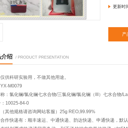
更新时
产
品介绍
/ PRODUCT PRESENTATION
品仅供科研实验用，不做其他用途。
X-M0079
：氯化镧/氯化镧七水合物/三氯化镧/氯化镧（III）七水合物/Lanthanum 
：10025-84-0
（其他规格请咨询网站客服）25g REO,99.99%
司合作快递有：顺丰速运、中通快递、韵达快递、申通快递，默