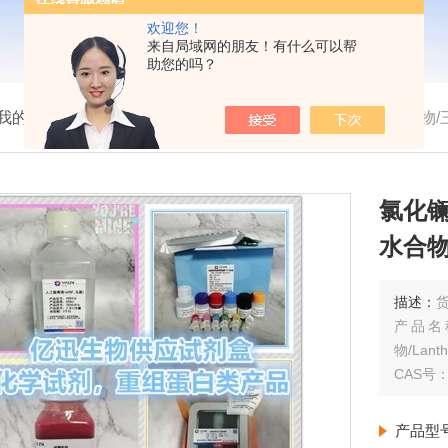
欢迎您！
来自局域网的朋友！有什么可以帮
助您的吗？
我的位置：
首页
>
产品展示
> >
>
氯化镧/氯化镧七水合物/三氯化镧/氯
氯化镧
水合物/L
描述：
货
产品名
物/Lanth
CAS号：1
产品型