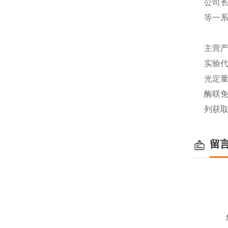
公司长
等一
主营产
实验代
光定量
酶联免
列获
留