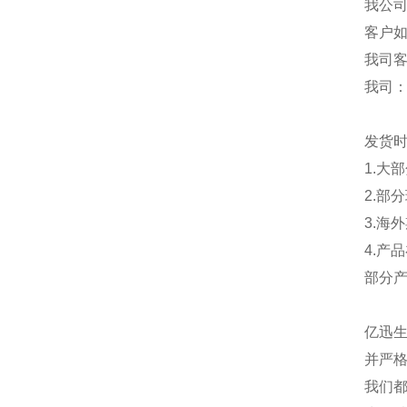
我公
客户
我司
我司
发货
1.大
2.部
3.海
4.产
部分
亿迅
并严格
我们都