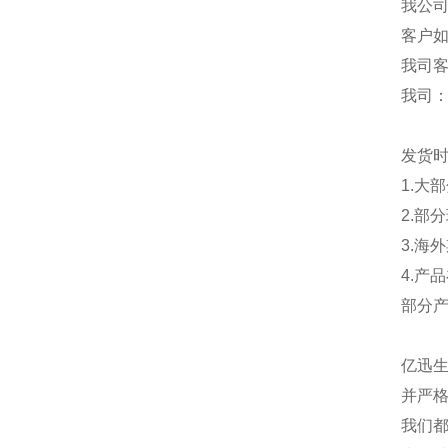
我公
客户
我司
我司
发货
1.大
2.部
3.海
4.产
部分
亿迅
并严格
我们都