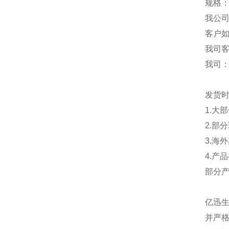
规格：
我公
客户
我司
我司
发货
1.大
2.部
3.海
4.产
部分
亿迅
并严格