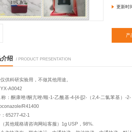
更新时
产
品介绍
/ PRODUCT PRESENTATION
品仅供科研实验用，不做其他用途。
X-A0042
：酮康唑/酮亢唑/顺-1-乙酰基-4-[4-[[2-（2,4-二氯苯基）-2
oconazole/R41400
：65277-42-1
（其他规格请咨询网站客服）1g USP，98%.