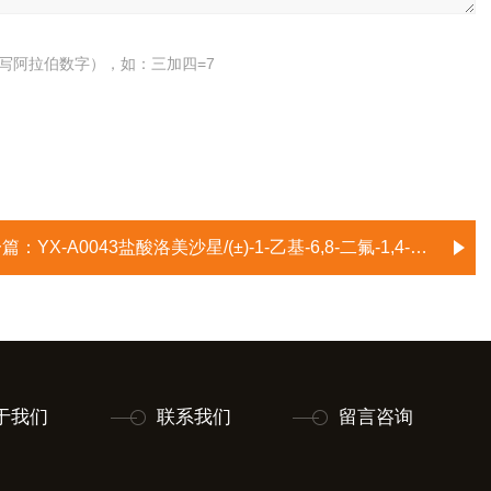
写阿拉伯数字），如：三加四=7
一篇：
YX-A0043盐酸洛美沙星/(±)-1-乙基-6,8-二氟-1,4-二氢-7-(3-甲基-1-哌嗪基)-4-氧喹啉-3-羧酸盐酸盐/盐酸氟罗沙
于我们
联系我们
留言咨询