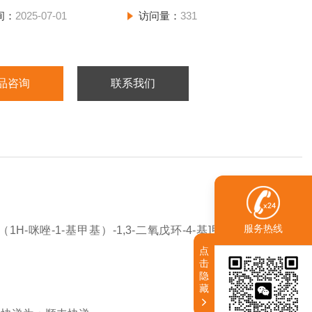
间：
2025-07-01
访问量：
331
品咨询
联系我们
服务热线
-（1H-咪唑-1-基甲基）-1,3-二氧戊环-4-基]甲氧基]苯基]哌
点
击
隐
藏