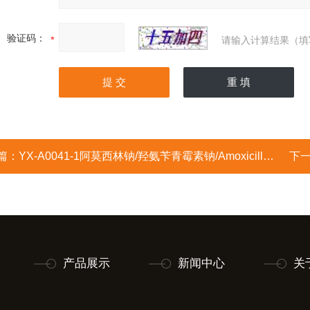
验证码：
请输入计算结果（填
篇：
YX-A0041-1阿莫西林钠/羟氨苄青霉素钠/Amoxicillin sodium
下
产品展示
新闻中心
关