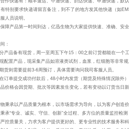
司合作快递有：顺丰速运、中通快递、韵达快递、申通快递，默
如有特别要求快递请留言备注，到不了的地方发其他快递（如EM
客服人员说明。
：保障产品第一时间到达，亿迅生物为大家提供快速、准确、安
时间：
部分产品备有现货，周一至周五下午15：00之前订货都能在一个
分现配置产品，现采集产品如溶液类试剂，血浆，红细胞等非常规
外期货则需要提前3-6周预订，具体需要询问我司客服人员。
品在订单提交成功付款后，48小时内发货（期货及特殊情况除外
产品价格会因货期、批次等因素发生变化，若有变动以订货当日
生物秉承以产品质量为根本，以市场需求为导向，以为客户创造
秉承“专业、诚实、守信、创新"全过程、多方位的质量监控检
严控质量关，力求为客户提供更好的、更专业性的技术服务和科研