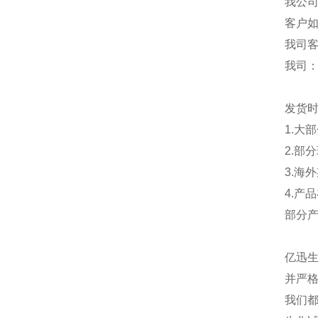
我公
客户
我司
我司
发货
1.大
2.部
3.海
4.产
部分
亿迅
并严格
我们都