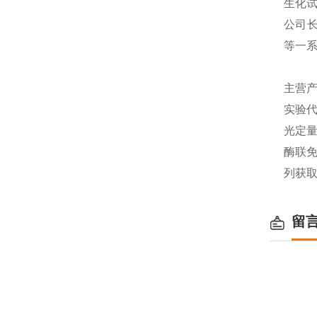
生化
公司长
等一
主营产
实验代
光定量
酶联免
列获
留