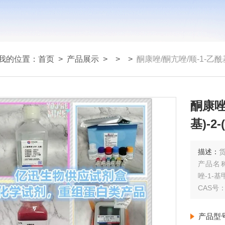
我的位置：
首页
>
产品展示
> >
>
酮康唑/酮亢唑/顺-1-乙酰基-4-[4-
酮康唑/
基)-2
氧基]
描述：
货
产品名称：
唑-1-基甲
CAS号：6
产品型