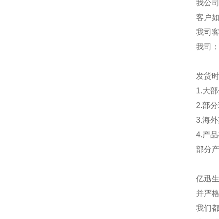
我公
客户
我司
我司
发货
1.大
2.部
3.海
4.产
部分
亿迅
并严格
我们都