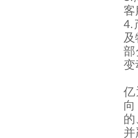
客
4
及
部
变
亿
向
的
并