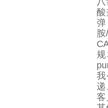
八
酸
弹
胺/
CA
规
pu
我
递
客
其