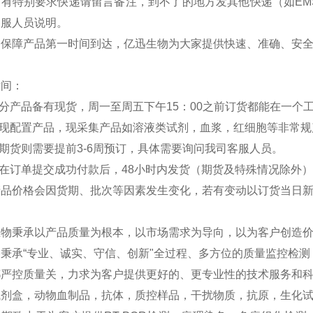
如有特别要求快递请留言备注，到不了的地方发其他快递（如EM
客服人员说明。
：保障产品第一时间到达，亿迅生物为大家提供快速、准确、安
时间：
部分产品备有现货，周一至周五下午15：00之前订货都能在一个
分现配置产品，现采集产品如溶液类试剂，血浆，红细胞等非常规
外期货则需要提前3-6周预订，具体需要询问我司客服人员。
品在订单提交成功付款后，48小时内发货（期货及特殊情况除外
产品价格会因货期、批次等因素发生变化，若有变动以订货当日
生物秉承以产品质量为根本，以市场需求为导向，以为客户创造
秉承“专业、诚实、守信、创新"全过程、多方位的质量监控检
严控质量关，力求为客户提供更好的、更专业性的技术服务和科研
试剂盒，动物血制品，抗体，质控样品，干扰物质，抗原，生化试