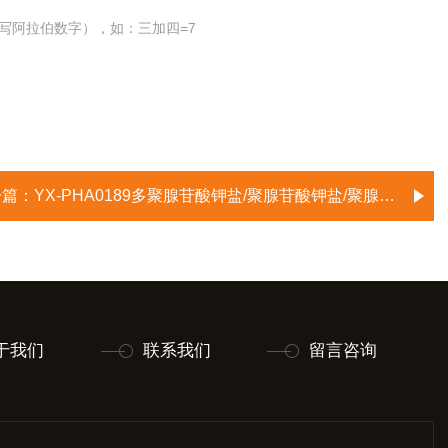
写阿拉伯数字），如：三加四=7
一篇：
YX-PHA0189多聚腺苷酸钾盐/聚腺苷酸钾盐/聚腺嘌呤酸钾盐/Poly(A) potassium salt
于我们
联系我们
留言咨询