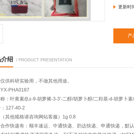
更新时
产
品介绍
/ PRODUCT PRESENTATION
品仅供科研实验用，不做其他用途。
X-PHA0187
：叶黄素/β,ε-9-胡萝烯-3-3’-二醇/胡萝卜醇/二羟基-d-胡萝卜素/
：127-40-2
（其他规格请咨询网站客服）1g 0.8
司合作快递有：顺丰速运、中通快递、韵达快递、申通快递，默