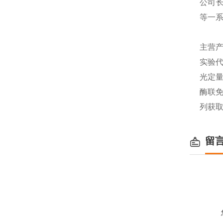
公司长
等一
主营产
实验代
光定量
酶联免
列获
留