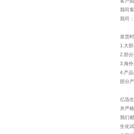
客户
我司
我司
发货
1.大
2.部
3.海
4.产
部分
亿迅
并严格
我们都
生化