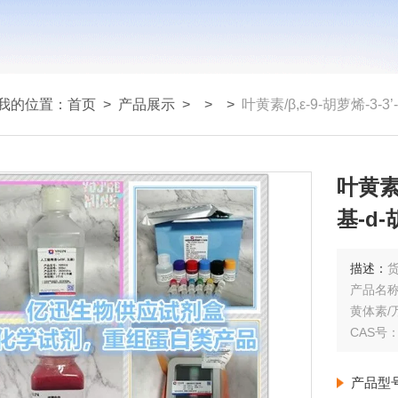
我的位置：
首页
>
产品展示
> >
>
叶黄素/β,ε-9-胡萝烯-3-3’
叶黄素/
基-d
物/Xan
描述：
货
产品名称：
黄体素/万
CAS号：1
产品型