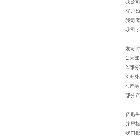
我公
客户
我司
我司
发货
1.大
2.部
3.海
4.产
部分
亿迅
并严格
我们都