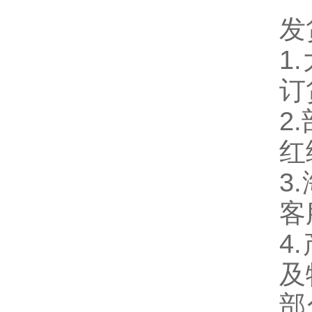
发
1
订
2
红
3
客
4
及
部