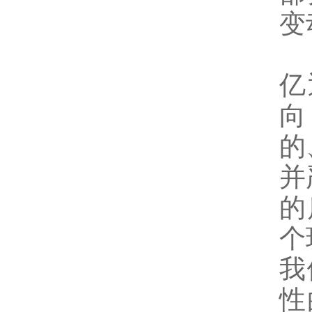
变
亿
向
的
并
的
个
我
性