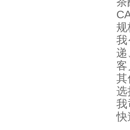
茶
CA
规
我
递
客
其
选
我
快