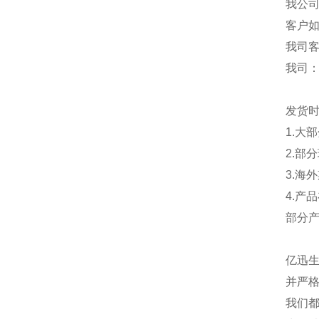
我公
客户
我司
我司
发货
1.大
2.部
3.海
4.产
部分
亿迅
并严格
我们都