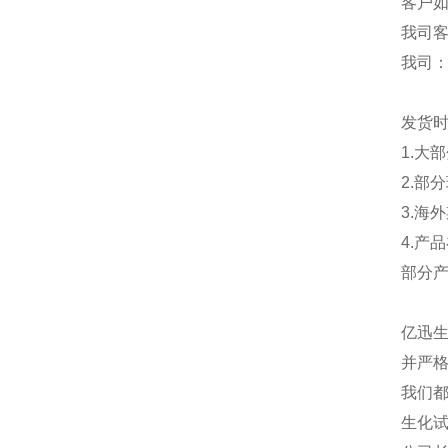
客户
我司
我司
发货
1.大
2.部
3.海
4.产
部分
亿迅
并严格
我们都
生化