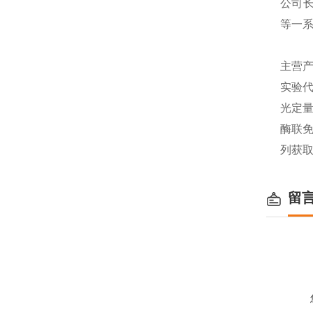
公司长
等一
主营产
实验代
光定量
酶联免
列获
留