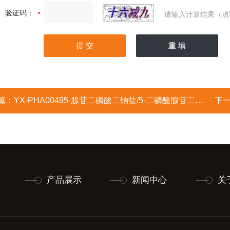
验证码：
请输入计算结果（填
篇：
YX-PHA00495-腺苷二磷酸二钠盐/5-二磷酸腺苷二钠盐/焦磷酸腺苷/ADP钠盐/5'-ADP，Na2
下
产品展示
新闻中心
关