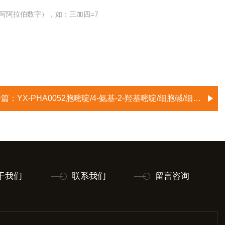
写阿拉伯数字），如：三加四=7
一篇：
YX-PHA0052胞嘧啶/4-氨基-2-羟基嘧啶/细胞碱/细胞嘧啶/氧胞嘧啶/胞嗪/4-氨基-2(1H)嘧啶酮/Cytosine
于我们
联系我们
留言咨询