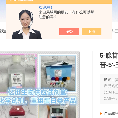
欢迎您！
来自局域网的朋友！有什么可以帮
助您的吗？
我的位置：
首页
>
产品展示
> >
>
5-腺苷三磷酸二钠盐/5-三
5-腺
苷-5'
描述：
货
产品名称
盐/ATP二
CAS号：3
产品型