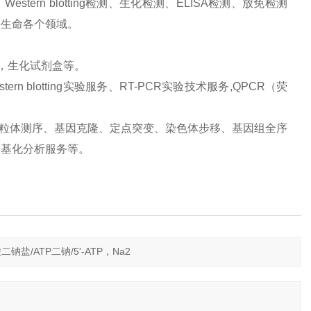
ern blotting检测、生化检测、ELISA检测、放免检测
等生命各个领域。
品，生化试剂盒等。
 blotting实验服务、RT-PCR实验技术服务,QPCR（荧
、线粒体测序、基因克隆、定点突变、染色体步移、基因组全序
甲基化分析服务等。