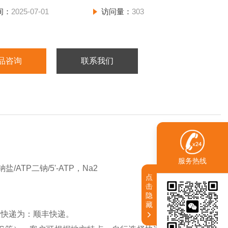
间：
2025-07-01
访问量：
303
品咨询
联系我们
服务热线
ATP二钠/5'-ATP，Na2
点
击
隐
藏
认快递为：顺丰快递。