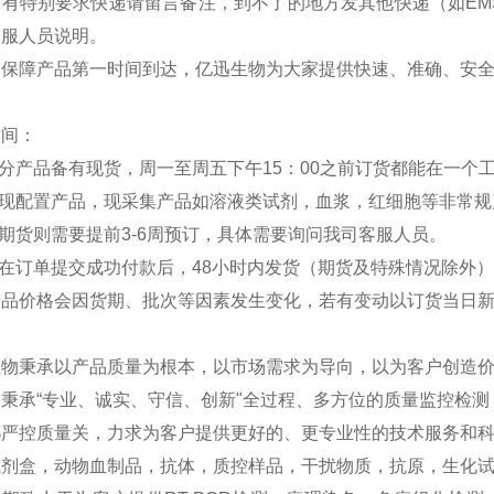
如有特别要求快递请留言备注，到不了的地方发其他快递（如EM
客服人员说明。
：保障产品第一时间到达，亿迅生物为大家提供快速、准确、安
时间：
部分产品备有现货，周一至周五下午15：00之前订货都能在一个
分现配置产品，现采集产品如溶液类试剂，血浆，红细胞等非常规
外期货则需要提前3-6周预订，具体需要询问我司客服人员。
品在订单提交成功付款后，48小时内发货（期货及特殊情况除外
产品价格会因货期、批次等因素发生变化，若有变动以订货当日
生物秉承以产品质量为根本，以市场需求为导向，以为客户创造
秉承“专业、诚实、守信、创新"全过程、多方位的质量监控检
严控质量关，力求为客户提供更好的、更专业性的技术服务和科研
试剂盒，动物血制品，抗体，质控样品，干扰物质，抗原，生化试