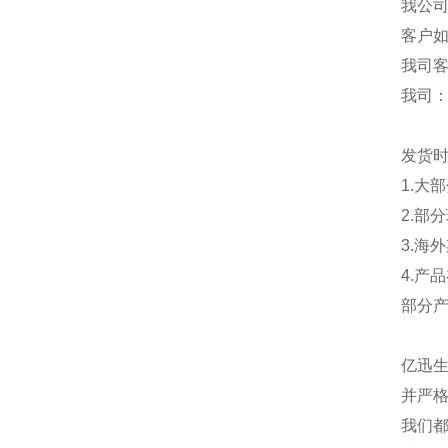
我公
客户
我司
我司
发货
1.大
2.部
3.海
4.产
部分
亿迅
并严格
我们都