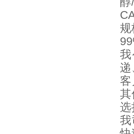
醇/
CA
规
99
我
递
客
其
选
我
快