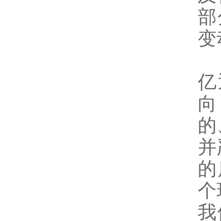
部
变
亿
向
的
并
的
个
我