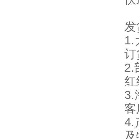
发
1
订
2
红
3
客
4
及