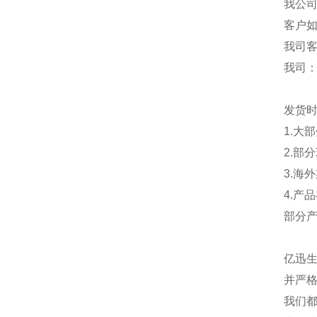
我公
客户
我司
我司
发货
1.大
2.部
3.海
4.产
部分
亿迅
并严格
我们都