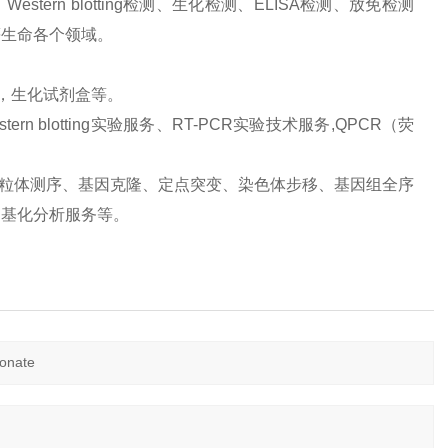
ern blotting检测、生化检测、ELISA检测、放免检测
等生命各个领域。
品，生化试剂盒等。
 blotting实验服务、RT-PCR实验技术服务,QPCR（荧
、线粒体测序、基因克隆、定点突变、染色体步移、基因组全序
甲基化分析服务等。