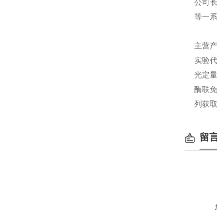
公司长
等一
主营产
实验代
光定量
酶联免
列获
留