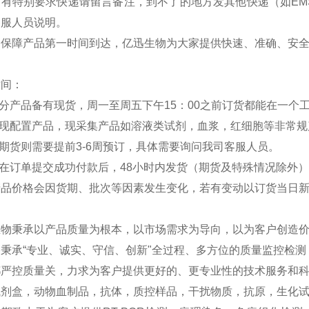
如有特别要求快递请留言备注，到不了的地方发其他快递（如EM
客服人员说明。
：保障产品第一时间到达，亿迅生物为大家提供快速、准确、安
时间：
部分产品备有现货，周一至周五下午15：00之前订货都能在一个
分现配置产品，现采集产品如溶液类试剂，血浆，红细胞等非常规
外期货则需要提前3-6周预订，具体需要询问我司客服人员。
品在订单提交成功付款后，48小时内发货（期货及特殊情况除外
产品价格会因货期、批次等因素发生变化，若有变动以订货当日
生物秉承以产品质量为根本，以市场需求为导向，以为客户创造
秉承“专业、诚实、守信、创新"全过程、多方位的质量监控检
严控质量关，力求为客户提供更好的、更专业性的技术服务和科研
试剂盒，动物血制品，抗体，质控样品，干扰物质，抗原，生化试