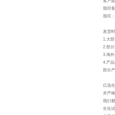
客户
我司
我司
发货
1.大
2.部
3.海
4.产
部分
亿迅
并严格
我们都
生化