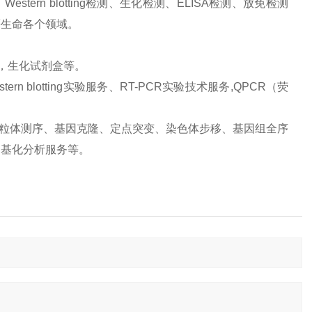
ern blotting检测、生化检测、ELISA检测、放免检测
等生命各个领域。
品，生化试剂盒等。
 blotting实验服务、RT-PCR实验技术服务,QPCR（荧
、线粒体测序、基因克隆、定点突变、染色体步移、基因组全序
甲基化分析服务等。