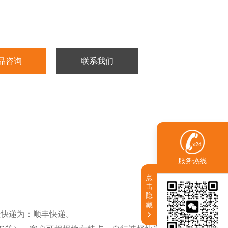
品咨询
联系我们
服务热线
点
击
隐
藏
认快递为：顺丰快递。