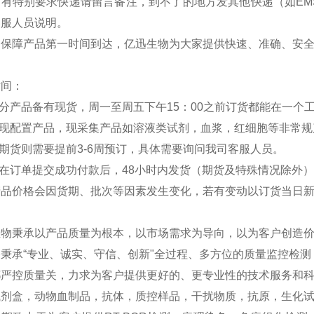
如有特别要求快递请留言备注，到不了的地方发其他快递（如EM
客服人员说明。
：保障产品第一时间到达，亿迅生物为大家提供快速、准确、安
时间：
部分产品备有现货，周一至周五下午15：00之前订货都能在一个
分现配置产品，现采集产品如溶液类试剂，血浆，红细胞等非常规
外期货则需要提前3-6周预订，具体需要询问我司客服人员。
品在订单提交成功付款后，48小时内发货（期货及特殊情况除外
产品价格会因货期、批次等因素发生变化，若有变动以订货当日
生物秉承以产品质量为根本，以市场需求为导向，以为客户创造
秉承“专业、诚实、守信、创新"全过程、多方位的质量监控检
严控质量关，力求为客户提供更好的、更专业性的技术服务和科研
试剂盒，动物血制品，抗体，质控样品，干扰物质，抗原，生化试