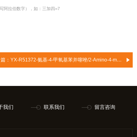
写阿拉伯数字），如：三加四=7
一篇：
YX-R51372-氨基-4-甲氧基苯并噻唑/2-Amino-4-methoxybenzothiazole
于我们
联系我们
留言咨询