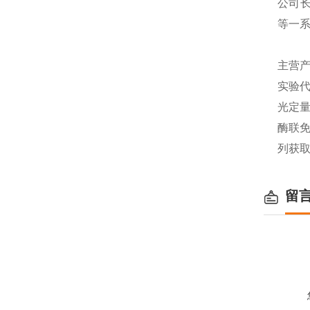
公司长
等一
主营产
实验代
光定量
酶联免
列获
留