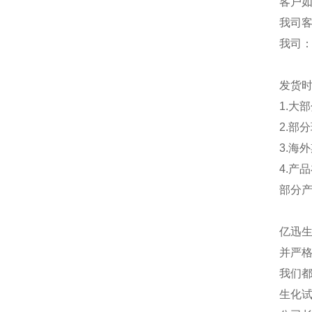
客户
我司
我司
发货
1.大
2.部
3.海
4.产
部分
亿迅
并严格
我们都
生化