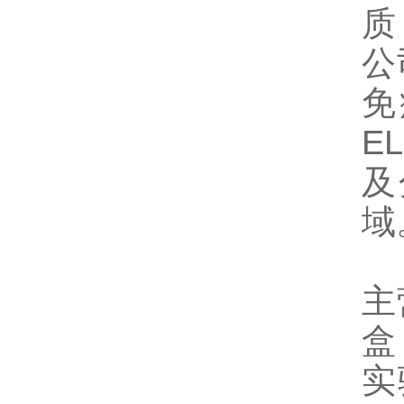
质
公
免
E
及
域
主
盒
实