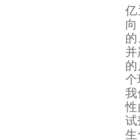
亿
向
的
并
的
个
我
性
试
生