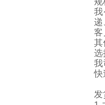
规
我
递
客
其
选
我
快
发
1